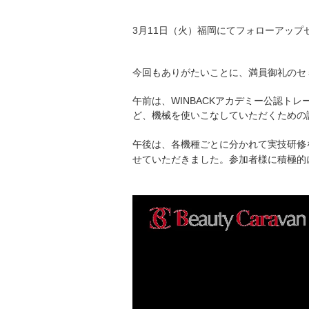
3月11日（火）福岡にてフォローアップ
午前は、WINBACKアカデミー公認ト
ど、機械を使いこなしていただくための
午後は、各機種ごとに分かれて実技研修
せていただきました。参加者様に積極的
動
画
プ
レ
ー
ヤ
ー