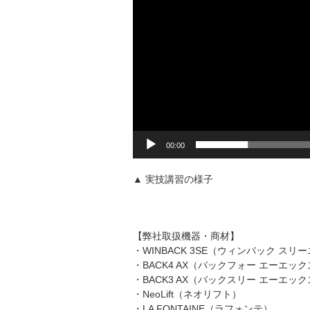
00:00
▲ 実技講習の様子
【弊社取扱機器・商材】
・WINBACK 3SE（ウィンバック スリ
・BACK4 AX（バックフォー エーエッ
・BACK3 AX（バックスリー エーエッ
・NeoLift（ネオリフト）
・LA FONTAINE（ラフォンテ）